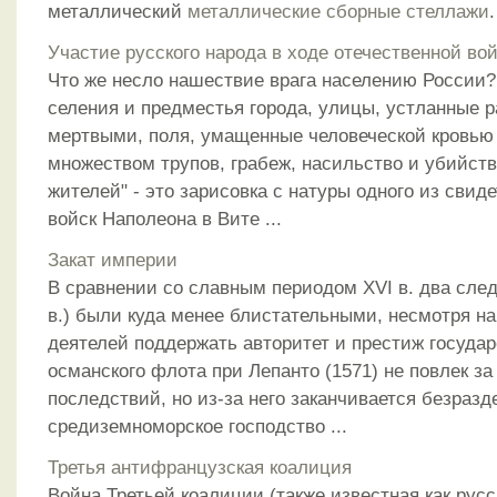
металлический
металлические сборные стеллажи
.
Участие русского народа в ходе отечественной во
Что же несло нашествие врага населению России?
селения и предместья города, улицы, устланные 
мертвыми, поля, умащенные человеческой кровью
множеством трупов, грабеж, насильство и убийст
жителей" - это зарисовка с натуры одного из свид
войск Наполеона в Вите ...
Закат империи
В сравнении со славным периодом XVI в. два след
в.) были куда менее блистательными, несмотря на
деятелей поддержать авторитет и престиж государ
османского флота при Лепанто (1571) не повлек з
последствий, но из-за него заканчивается безразд
средиземноморское господство ...
Третья антифранцузская коалиция
Война Третьей коалиции (также известная как русс