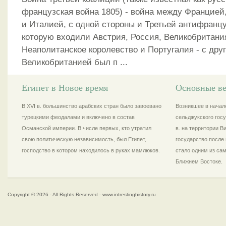
французская война 1805) - война между Францией
и Италией, с одной стороны и Третьей антифранцу
которую входили Австрия, Россия, Великобритани
Неаполитанское королевство и Португалия - с друг
Великобританией был п ...
Египет в Новое время
Основные ве
В XVI в. большинство арабских стран было завоевано
Возникшее в начале
турецкими феодалами и включено в состав
сельджукского госу
Османской империи. В числе первых, кто утратил
в. на территории 
свою политическую независимость, был Египет,
государство после 
господство в котором находилось в руках мамлюков.
стало одним из са
Ближнем Востоке.
Copyright © 2026 - All Rights Reserved - www.intrestinghistory.ru