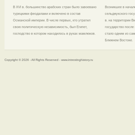
В XVI в. большинство арабских стран было завоевано
Возникшее в начале
турецкими феодалами и включено в состав
сельджукского госу
Османской империи. В числе первых, кто утратил
в. на территории 
свою политическую независимость, был Египет,
государство после 
господство в котором находилось в руках мамлюков.
стало одним из са
Ближнем Востоке.
Copyright © 2026 - All Rights Reserved - www.intrestinghistory.ru