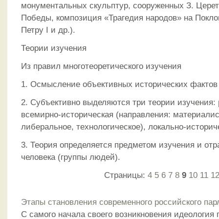
монументальных скульптур, сооруженных З. Церет
Победы, композиция «Трагедия народов» на Покло
Петру I и др.).
Теории изучения
Из правил многотеоретического изучения
1. Осмысление объективных исторических фактов
2. Субъективно выделяются три теории изучения: 
всемирно-историческая (направления: материалис
либеральное, технологическое), локально-историч
3. Теория определяется предметом изучения и от
человека (группы людей).
Страницы:
4
5
6
7
8
9
10
11
1
Этапы становления современного российского па
С самого начала своего возникновения идеология