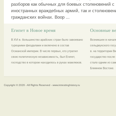
разборов как обычных для боевых столкновений с
иностранных враждебных армий, так и столкновен
гражданских войнах. Воор ...
Египет в Новое время
Основные ве
В XVI в. большинство арабских стран было завоевано
Возникшее в начале
турецкими феодалами и включено в состав
сельджукского госу
Османской империи. В числе первых, кто утратил
в. на территории 
свою политическую независимость, был Египет,
государство после 
господство в котором находилось в руках мамлюков.
стало одним из са
Ближнем Востоке.
Copyright © 2026 - All Rights Reserved - www.intrestinghistory.ru