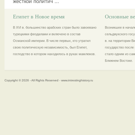
жесткой политич ...
Египет в Новое время
Основные ве
В XVI в. большинство арабских стран было завоевано
Возникшее в начале
турецкими феодалами и включено в состав
сельджукского госу
Османской империи. В числе первых, кто утратил
в. на территории 
свою политическую независимость, был Египет,
государство после 
господство в котором находилось в руках мамлюков.
стало одним из са
Ближнем Востоке.
Copyright © 2026 - All Rights Reserved - www.intrestinghistory.ru