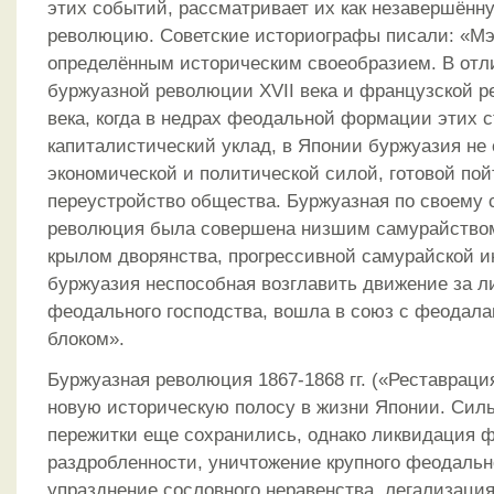
этих событий, рассматривает их как незавершён
революцию. Советские историографы писали: «Мэ
определённым историческим своеобразием. В отл
буржуазной революции XVII века и французской р
века, когда в недрах феодальной формации этих 
капиталистический уклад, в Японии буржуазия не 
экономической и политической силой, готовой по
переустройство общества. Буржуазная по своему
революция была совершена низшим самурайство
крылом дворянства, прогрессивной самурайской и
буржуазия неспособная возглавить движение за 
феодального господства, вошла в союз с феодал
блоком».
Буржуазная революция 1867-1868 гг. («Реставраци
новую историческую полосу в жизни Японии. Си
пережитки еще сохранились, однако ликвидация 
раздробленности, уничтожение крупного феодальн
упразднение сословного неравенства, легализация