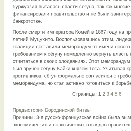
буржуазия пыталась спасти сёгуна, так как многи
финансировали правительство и не были заинтере
банкротстве.
После смерти императора Комей в 1867 году на пр
летний Муцухито. Воспользовавшись этим, лидер
коалиции составили меморандум от имени нового
требованием к сёгуну немедленно вернуть власть
отчитаться в своих злодеяниях. Этот меморандум 
был вручен сёгуну Кайки князем Тоса. Учитывая к
противников, сёгун формально согласился с треб
меморандума, но стал активно готовиться к борьбе
Страницы:
1
2
3
4
5
6
Предыстория Бородинской битвы
Причины: 3-я русско-французская война была выз
экономических и политических взглядов правител