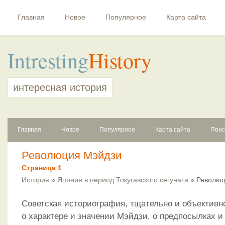
Главная
Новое
Популярное
Карта сайта
Intresting
History
интересная история
Главная
Новое
Популярное
Карта сайта
Поис
Революция Мэйдзи
Страница 1
История
»
Япония в период Токугавского сегуната
» Революц
Советская историография, тщательно и объективн
о характере и значении Мэйдзи, о предпосылках 