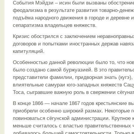
События Мэйдзи – исин были вызваны обострени
феодализма в результате развития товарно-дене
подъёма народного движения в городе и деревне 
сепаратизма владельцев княжеств.
Кризис обострился с заключением неравноправны
договоров и попытками иностранных держав навя
капитуляций.
Особенностью данной революции было то, что нов
было создано самой буржуазией. В это правитель
представители фамилии, придворная знать (кугэ),
влиятельные самураи юго-западных княжеств Сацу
Тоса, сыгравшие важную роль в свержении сёгунат
В конце 1866 — начале 1867 годов крестьянские в
приобрели особенно широкий размах. Некоторые г
повиноваться сёгунской администрации. Крупное к
меньше считалось с властью правительственных 
добивалось большей самостоятельности. Только в