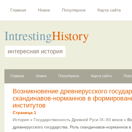
Главная
Новое
Популярное
Карта сайта
Intresting
History
интересная история
Главная
Новое
Популярное
Карта сайта
Поис
Возникновение древнерусского государ
скандинавов-норманнов в формирован
институтов
Страница 1
История
»
Государственность Древней Руси IX–XII веков
» Во
древнерусского государства. Роль скандинавов-норманнов 