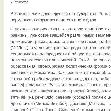
институтов
Возникновение древнерусского государства. Роль 
норманнов в формировании его институтов.
С начала I тысячелетия н.э. на территории Восто
равнины, уже осваивавшейся различными землед
племенами, расселились славянские племена. В 
(V–VIвв.), в условиях распада родовых отношени
социальной неоднородности в обществе, они созд
племенных союзов или княжений. Это были ещё д
образования, своеобразная политическая форма 
«военной демократии». Как правило, из таких объ
затем либо рабовладельческое государство, либо 
раннефеодальное. Русская летопись «Повесть вр
называет эти княжения: полян (вокруг Киева), роди
вятичей (на реке Оке), северян (соседей полян с ц
дреговичей (Минск, Витебск), древлян (Мозырь, Пи
кривичей (Псков, Тверь, Смоленск), ильменских сл