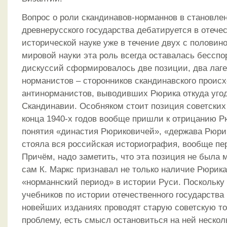
Вопрос о роли скандинавов-норманнов в становле
древнерусского государства дебатируется в отече
исторической науке уже в течение двух с половино
мировой науки эта роль всегда оставалась бесспо
дискуссий сформировалось две позиции, два лаге
норманистов – сторонников скандинавского проис
антинорманистов, выводивших Рюрика откуда угодн
Скандинавии. Особняком стоит позиция советских 
конца 1940-х годов вообще пришли к отрицанию Рю
понятия «династия Рюриковичей», «держава Рюрик
стояла вся российская историография, вообще пе
Причём, надо заметить, что эта позиция не была 
сам К. Маркс признавал не только наличие Рюрика
«норманнский период» в истории Руси. Поскольку
учебников по истории отечественного государства 
новейших изданиях проводят старую советскую то
проблему, есть смысл остановиться на ней нескол