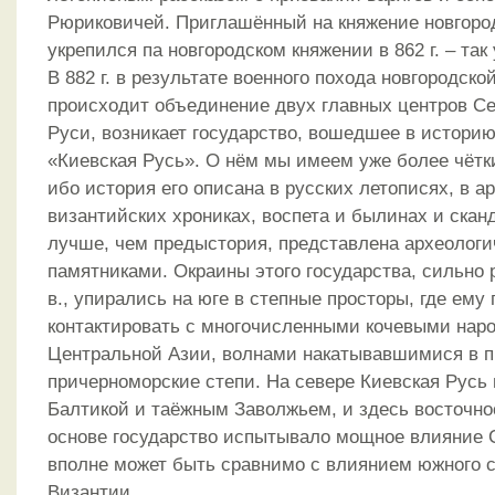
Рюриковичей. Приглашённый на княжение новгоро
укрепился па новгородском княжении в 862 г. – так
В 882 г. в результате военного похода новгородск
происходит объединение двух главных центров С
Руси, возникает государство, вошедшее в истори
«Киевская Русь». О нём мы имеем уже более чётк
ибо история его описана в русских летописях, в а
византийских хрониках, воспета и былинах и скан
лучше, чем предыстория, представлена археолог
памятниками. Окраины этого государства, сильно 
в., упирались на юге в степные просторы, где ему
контактировать с многочисленными кочевыми нар
Центральной Азии, волнами накатывавшимися в п
причерноморские степи. На севере Киевская Русь 
Балтикой и таёжным Заволжьем, и здесь восточно
основе государство испытывало мощное влияние 
вполне может быть сравнимо с влиянием южного с
Византии.