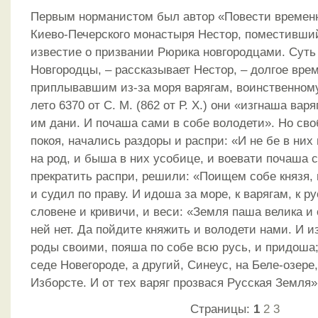
Первым норманистом был автор «Повести временн
Киево-Печерского монастыря Нестор, поместивший 
известие о призвании Рюрика новгородцами. Суть 
Новгородцы, – рассказывает Нестор, – долгое вре
приплывавшим из-за моря варягам, воинственному
лето 6370 от С. М. (862 от Р. X.) они «изгнаша вар
им дани. И почаша сами в собе володети». Но св
покоя, начались раздоры и распри: «И не бе в них
на род, и быша в них усобице, и воевати почаша 
прекратить распри, решили: «Поищем собе князя,
и судил по праву. И идоша за море, к варягам, к ру
словене и кривичи, и веси: «Земля паша велика и 
ней нет. Да пойдите княжить и володети нами. И и
роды своими, пояша по собе всю русь, и придоша
седe Новегороде, а другий, Синеус, на Беле-озере,
Изборсте. И от тех варяг прозвася Русская Земля»
Страницы:
1
2
3