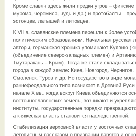
Кроме славян здесь жили предки угров – финские 
мурома, черемиса, чудь и др.) и протобалты – пр
эстонцев, латышей и литовцев.
К VII в. славянские племена перешли к более уст
политическим образованиям. Начальная русская л
авторы, германская хроника упоминают Куявию (к
(объединение северо-западных племен) и Артани
Тмутаракань – Крым). Тогда же стали складыватьс
города в каждой земле: Киев, Новгород, Чернигов,
Смоленск, Туров и др. Но государство в виде мон
раннефеодального типа возникает в Древней Руси п
начале X вв., когда вокруг Киева объединяются о
восточнославянских земель, возникают и укрепля
институты, государственные порядки превращают
а княжеская власть становится наследственной.
Стабилизация верховной власти у восточных слав
летописным рассказом о призвании варягов и осн