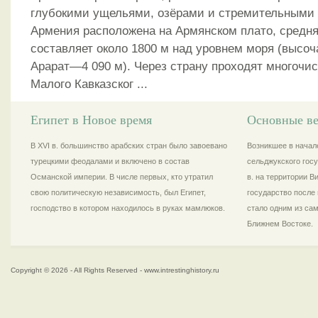
глубокими ущельями, озёрами и стремительными 
Армения расположена на Армянском плато, средня
составляет около 1800 м над уровнем моря (высо
Арарат—4 090 м). Через страну проходят многочи
Малого Кавказског ...
Египет в Новое время
Основные ве
В XVI в. большинство арабских стран было завоевано
Возникшее в начале
турецкими феодалами и включено в состав
сельджукского госу
Османской империи. В числе первых, кто утратил
в. на территории 
свою политическую независимость, был Египет,
государство после 
господство в котором находилось в руках мамлюков.
стало одним из са
Ближнем Востоке.
Copyright © 2026 - All Rights Reserved - www.intrestinghistory.ru