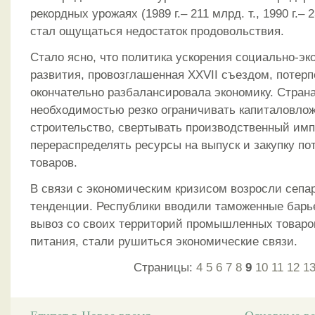
рекордных урожаях (1989 г.– 211 млрд. т., 1990 г.– 2
стал ощущаться недостаток продовольствия.
Стало ясно, что политика ускорения социально-эк
развития, провозглашенная XXVII съездом, потерп
окончательно разбалансировала экономику. Страна
необходимостью резко ограничивать капиталовло
строительство, свертывать производственный имп
перераспределять ресурсы на выпуск и закупку по
товаров.
В связи с экономическим кризисом возросли сепа
тенденции. Республики вводили таможенные барь
вывоз со своих территорий промышленных товаро
питания, стали рушиться экономические связи.
Страницы:
4
5
6
7
8
9
10
11
12
1