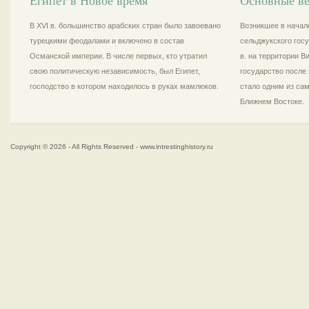
Египет в Новое время
Основные ве
В XVI в. большинство арабских стран было завоевано
Возникшее в начале
турецкими феодалами и включено в состав
сельджукского госу
Османской империи. В числе первых, кто утратил
в. на территории 
свою политическую независимость, был Египет,
государство после 
господство в котором находилось в руках мамлюков.
стало одним из са
Ближнем Востоке.
Copyright © 2026 - All Rights Reserved - www.intrestinghistory.ru