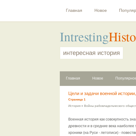
Главная
Новое
Популя
Intresting
Histo
интересная история
Главная
Новое
Популярно
Цели и задачи военной истории
Страница 1
История
»
Войны рабовладельческого общес
Военная история как совокупность зна
древности и в средние века наиболее
хроники (на Руси - летописи) - повес