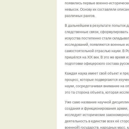
появились первые военно-исторически
невысок. Основу их составляли описа
различных рангов.
В дальнейшем в результате попыток д
следственные связи, сформулировать
искусства постепенно стали складыв
исследований, появляются военные ис
самостоятельной отраслью науки. В Р
пришёлся на XIX век. В это же время 
подготовки офицерского состава русск
Каждая наука имеет свой объект и пре
процесс, которые подвергаются изуче
науки, сосредотачивая внимание на оп
это та сторона объекта, которая иссл
Уже само название научной дисциплин
создания и функционирования армии, 
исследует исторические закономернос
деятельность в единстве всех её стор
военной) государств, народных масс, к