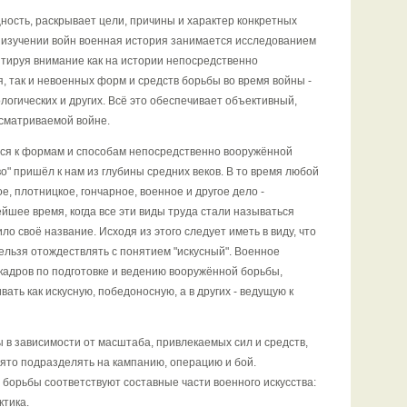
ность, раскрывает цели, причины и характер конкретных
ри изучении войн военная история занимается исследованием
нтируя внимание как на истории непосредственно
, так и невоенных форм и средств борьбы во время войны -
логических и других. Всё это обеспечивает объективный,
ссматриваемой войне.
тся к формам и способам непосредственно вооружённой
о" пришёл к нам из глубины средних веков. В то время любой
е, плотницкое, гончарное, военное и другое дело -
ейшее время, когда все эти виды труда стали называться
о своё название. Исходя из этого следует иметь в виду, что
нельзя отождествлять с понятием "искусный". Военное
 кадров по подготовке и ведению вооружённой борьбы,
вать как искусную, победоносную, а в других - ведущую к
в зависимости от масштаба, привлекаемых сил и средств,
ято подразделять на кампанию, операцию и бой.
орьбы соответствуют составные части военного искусства:
ктика.