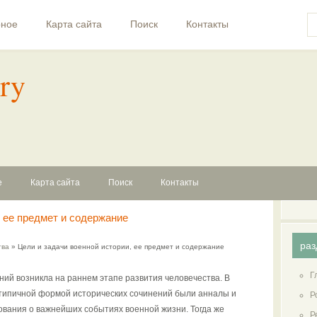
рное
Карта сайта
Поиск
Контакты
ry
е
Карта сайта
Поиск
Контакты
, ее предмет и содержание
раз
тва
» Цели и задачи военной истории, ее предмет и содержание
Г
ний возникла на раннем этапе развития человечества. В
 типичной формой исторических сочинений были анналы и
Р
твования о важнейших событиях военной жизни. Тогда же
Р