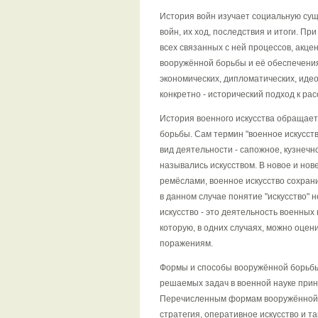
История войн изучает социальную сущ
войн, их ход, последствия и итоги. П
всех связанных с ней процессов, акце
вооружённой борьбы и её обеспечения
экономических, дипломатических, идео
конкретно - исторический подход к ра
История военного искусства обращае
борьбы. Сам термин "военное искусств
вид деятельности - сапожное, кузнечно
назывались искусством. В новое и нов
ремёслами, военное искусство сохранил
в данном случае понятие "искусство" 
искусство - это деятельность военных
которую, в одних случаях, можно оцени
поражениям.
Формы и способы вооружённой борьбы 
решаемых задач в военной науке прин
Перечисленным формам вооружённой б
стратегия, оперативное искусство и та