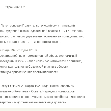
Страницы:
1
2
3
, Петр I основал Правительствующий сенат, имевший
ной, судебной и законодательной власти. С 1717 началось
ганов отраслевого управления, основанных принципиально
Новые органы власти — исполнительные ...
 конце 1920-х годов НЭПа
лько аграрной, но и промышленной сферы экономики. В
роведении в жизнь начал новой экономической политики",
ения деятельности Советской власти в области
стичную приватизацию промышленности ...
нству РСФСР» 23 марта 1921 года: Постановлением
ительного Комитета и Совета Народных Комиссаров
вводится налог на продукты сельского хозяйства. Этот налог
ерстка. Он должен назначается ещё до весен ...