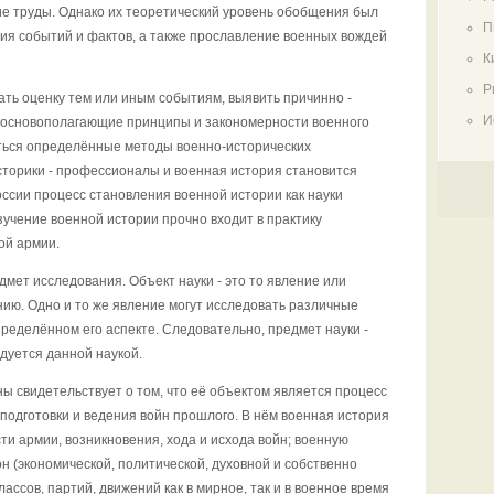
е труды. Однако их теоретический уровень обобщения был
П
ния событий и фактов, а также прославление военных вождей
К
Р
ать оценку тем или иным событиям, выявить причинно -
И
 основополагающие принципы и закономерности военного
аться определённые методы военно-исторических
торики - профессионалы и военная история становится
оссии процесс становления военной истории как науки
изучение военной истории прочно входит в практику
ой армии.
дмет исследования. Объект науки - это то явление или
нию. Одно и то же явление могут исследовать различные
ределённом его аспекте. Следовательно, предмет науки -
едуется данной наукой.
ы свидетельствует о том, что её объектом является процесс
подготовки и ведения войн прошлого. В нём военная история
ти армии, возникновения, хода и исхода войн; военную
он (экономической, политической, духовной и собственно
лассов, партий, движений как в мирное, так и в военное время