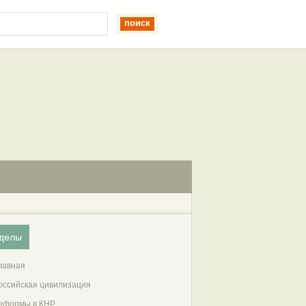
делы
лавная
оссийская цивилизация
еформы в КНР