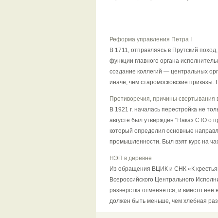
Реформа управления Петра I
В 1711, отправляясь в Прутский поход
функции главного органа исполнитель
создание коллегий — центральных ор
иначе, чем старомосковские приказы. 
Противоречия, причины свертывания в
В 1921 г. началась перестройка не то
августе был утвержден "Наказ СТО о п
который определил основные направл
промышленности. Был взят курс на ча
НЭП в деревне
Из обращения ВЦИК и СНК «К крестья
Всероссийского Центрального Исполн
разверстка отменяется, и вместо неё 
должен быть меньше, чем хлебная разв