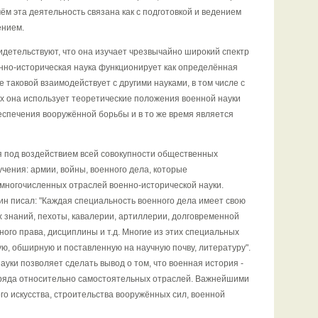
ём эта деятельность связана как с подготовкой и ведением
ением.
идетельствуют, что она изучает чрезвычайно широкий спектр
нно-историческая наука функционирует как определённая
е таковой взаимодействует с другими науками, в том числе с
ях она использует теоретические положения военной науки
беспечения вооружённой борьбы и в то же время является
я под воздействием всей совокупности общественных
чения: армии, войны, военного дела, которые
многочисленных отраслей военно-исторической науки.
ин писал: "Каждая специальность военного дела имеет свою
 знаний, пехоты, кавалерии, артиллерии, долговременной
ого права, дисциплины и т.д. Многие из этих специальных
ю, обширную и поставленную на научную почву, литературу".
ауки позволяет сделать вывод о том, что военная история -
з ряда относительно самостоятельных отраслей. Важнейшими
ого искусства, строительства вооружённых сил, военной