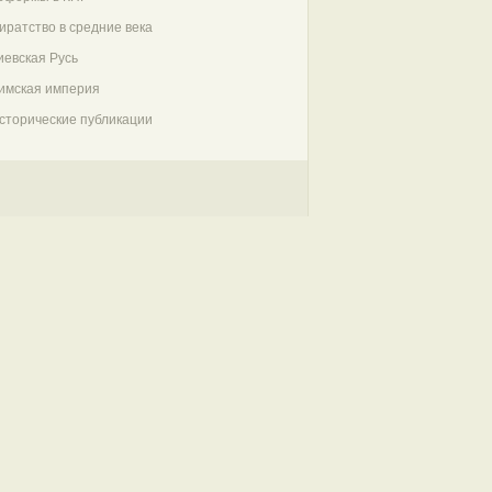
иратство в средние века
иевская Русь
имская империя
сторические публикации