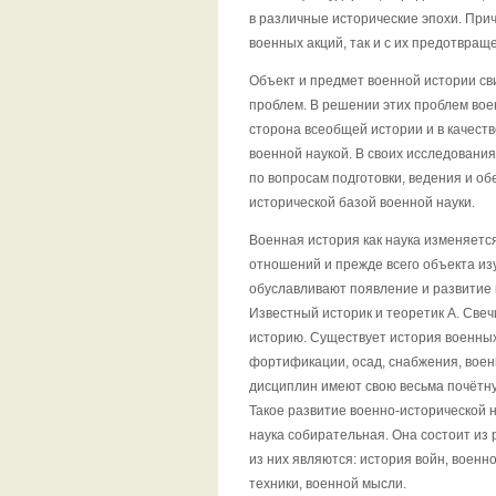
в различные исторические эпохи. Прич
военных акций, так и с их предотвращ
Объект и предмет военной истории св
проблем. В решении этих проблем вое
сторона всеобщей истории и в качеств
военной наукой. В своих исследовани
по вопросам подготовки, ведения и о
исторической базой военной науки.
Военная история как наука изменяетс
отношений и прежде всего объекта изу
обуславливают появление и развитие 
Известный историк и теоретик А. Свеч
историю. Существует история военных
фортификации, осад, снабжения, военн
дисциплин имеют свою весьма почётну
Такое развитие военно-исторической н
наука собирательная. Она состоит и
из них являются: история войн, военн
техники, военной мысли.