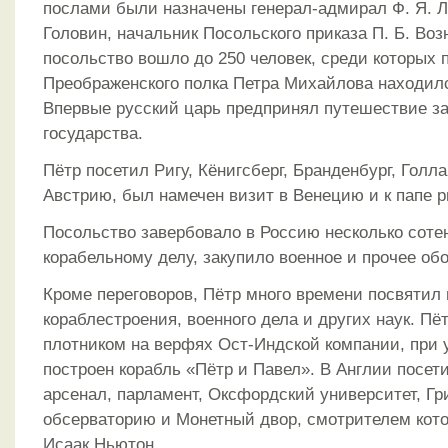
послами были назначены генерал-адмирал Ф. Я. Ле
Головин, начальник Посольского приказа П. Б. Воз
посольство вошло до 250 человек, среди которых
Преображенского полка Петра Михайлова находилс
Впервые русский царь предпринял путешествие за
государства.
Пётр посетил Ригу, Кёнигсберг, Бранденбург, Голл
Австрию, был намечен визит в Венецию и к папе 
Посольство завербовало в Россию несколько соте
корабельному делу, закупило военное и прочее об
Кроме переговоров, Пётр много времени посвятил
кораблестроения, военного дела и других наук. Пё
плотником на верфях Ост-Индской компании, при 
построен корабль «Пётр и Павел». В Англии посет
арсенал, парламент, Оксфордский университет, Г
обсерваторию и Монетный двор, смотрителем кото
Исаак Ньютон.