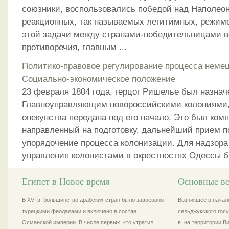
союзники, воспользовались победой над Наполео
реакционных, так называемых легитимных, режим
этой задачи между странами-победительницами в
противоречия, главным ...
Политико-правовое регулирование процесса немец
Социально-экономическое положение
23 февраля 1804 года, герцог Ришелье был назнач
Главноуправляющим новороссийскими колониями,
опекунства передана под его начало. Это был комп
направленный на подготовку, дальнейший прием п
упорядочение процесса колонизации. Для надзора
управления колонистами в окрестностях Одессы бы
Египет в Новое время
Основные ве
В XVI в. большинство арабских стран было завоевано
Возникшее в начале
турецкими феодалами и включено в состав
сельджукского госу
Османской империи. В числе первых, кто утратил
в. на территории 