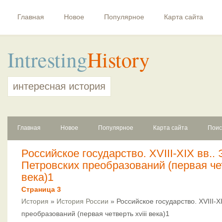
Главная
Новое
Популярное
Карта сайта
Intresting
History
интересная история
Главная
Новое
Популярное
Карта сайта
Поис
Российское государство. XVIII-XIX вв..
Петровских преобразований (первая чет
века)1
Страница 3
История
»
История России
» Российское государство. XVIII-X
преобразований (первая четверть xviii века)1