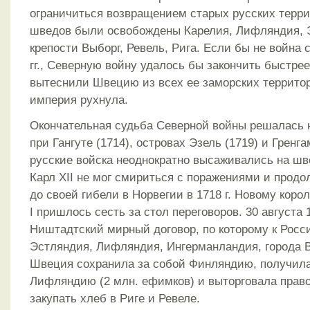
ограничиться возвращением старых русских террит
шведов были освобождены Карелия, Лифляндия, 
крепости Выборг, Ревель, Рига. Если бы не война
гг., Северную войну удалось бы закончить быстре
вытеснили Швецию из всех ее заморских террито
империя рухнула.
Окончательная судьба Северной войны решалась 
при Гангуте (1714), островах Эзель (1719) и Гренга
русские войска неоднократно высаживались на шв
Карл XII не мог смириться с поражениями и продо
до своей гибели в Норвегии в 1718 г. Новому ко
I пришлось сесть за стол переговоров. 30 августа 
Ништадтский мирный договор, по которому к Росс
Эстляндия, Лифляндия, Ингерманландия, города В
Швеция сохранила за собой Финляндию, получил
Лифляндию (2 млн. ефимков) и выторговала прав
закупать хлеб в Риге и Ревеле.