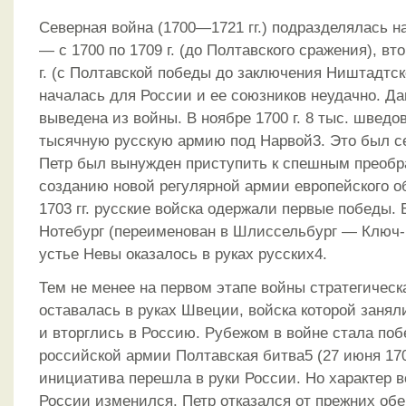
Северная война (1700—1721 гг.) подразделялась н
— с 1700 по 1709 г. (до Полтавского сражения), вт
г. (с Полтавской победы до заключения Ништадтск
началась для России и ее союзников неудачно. Д
выведена из войны. В ноябре 1700 г. 8 тыс. шведо
тысячную русскую армию под Нарвой3. Это был се
Петр был вынужден приступить к спешным преобр
созданию новой регулярной армии европейского о
1703 гг. русские войска одержали первые победы.
Нотебург (переименован в Шлиссельбург — Ключ-
устье Невы оказалось в руках русских4.
Тем не менее на первом этапе войны стратегичес
оставалась в руках Швеции, войска которой заня
и вторглись в Россию. Рубежом в войне стала по
российской армии Полтавская битва5 (27 июня 1709
инициатива перешла в руки России. Но характер 
России изменился. Петр отказался от прежних о