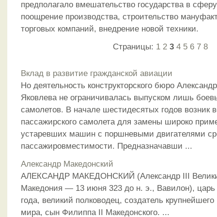
предполагало вмешательство государства в сферу
поощрение производства, строительство мануфакт
торговых компаний, внедрение новой техники.
Страницы:
1
2
3
4
5
6
7
8
Вклад в развитие гражданской авиации
Но деятельность конструкторского бюро Александ
Яковлева не ограничивалась выпуском лишь боев
самолетов. В начале шестидесятых годов возник в
пассажирского самолета для замены широко прим
устаревших машин с поршневыми двигателями ср
пассажировместимости. Предназначавши ...
Александр Македонский
АЛЕКСАНДР МАКЕДОНСКИЙ (Александр III Великий
Македония — 13 июня 323 до н. э., Вавилон), царь
года, великий полководец, создатель крупнейшего
мира, сын Филиппа II Македонского. ...