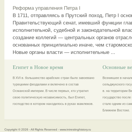
Реформа управления Петра I
В 1711, отправляясь в Прутский поход, Петр I осн
Правительствующий сенат, имевший функции глав
исполнительной, судебной и законодательной влас
создание коллегий — центральных органов отрасл
основанных принципиально иначе, чем старомоско
Новые органы власти — исполнительные ...
Египет в Новое время
Основные ве
В XVI в. большинство арабских стран было завоевано
Возникшее в начале
турецкими феодалами и включено в состав
сельджукского госу
Османской империи. В числе первых, кто утратил
в. на территории 
свою политическую независимость, был Египет,
государство после 
господство в котором находилось в руках мамлюков.
стало одним из са
Ближнем Востоке.
Copyright © 2026 - All Rights Reserved - www.intrestinghistory.ru