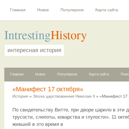
Главная
Новое
Популярное
Карта сайта
Intresting
History
интересная история
Главная
Новое
Популярное
Карта сайта
Поис
«Манифест 17 октября»
История
»
Эпоха царствованния Николая II
» «Манифест 17 
По свидетельству Витте, при дворе царило в эти 
трусости, слепоты, коварства и глупости». 11 октя
живший в это время в