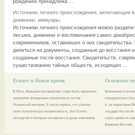
рождению принадлежа ...
Источники личного происхождения, включающие в
дневники, мемуары.
Источники личного происхождения можно разделит
письма, дневники и воспоминания самих декабрис
современников, оставивших о них свидетельства. 
делиться на документы, созданные до восстания 
созданные после восстания. Свидетельств, совре
существованию тайных обществ, исходящих ...
Египет в Новое время
Основные ве
В XVI в. большинство арабских стран было завоевано
Возникшее в начале
турецкими феодалами и включено в состав
сельджукского госу
Османской империи. В числе первых, кто утратил
в. на территории 
свою политическую независимость, был Египет,
государство после 
господство в котором находилось в руках мамлюков.
стало одним из са
Ближнем Востоке.