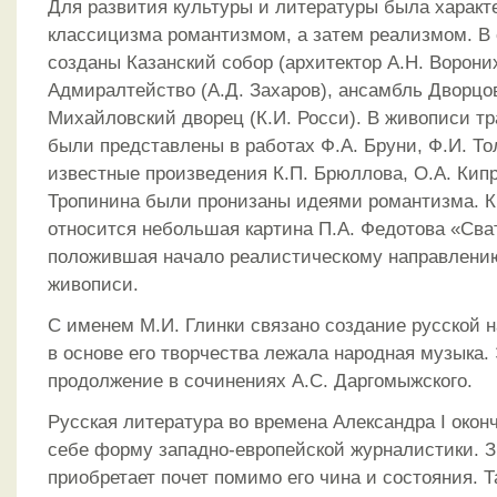
Для развития культуры и литературы была характ
классицизма романтизмом, а затем реализмом. В
созданы Казанский собор (архитектор А.Н. Ворони
Адмиралтейство (А.Д. Захаров), ансамбль Дворцо
Михайловский дворец (К.И. Росси). В живописи т
были представлены в работах Ф.А. Бруни, Ф.И. То
известные произведения К.П. Брюллова, О.А. Кипр
Тропинина были пронизаны идеями романтизма. К
относится небольшая картина П.А. Федотова «Сва
положившая начало реалистическому направлению
живописи.
С именем М.И. Глинки связано создание русской 
в основе его творчества лежала народная музыка
продолжение в сочинениях А.С. Даргомыжского.
Русская литература во времена Александра I окон
себе форму западно-европейской журналистики. З
приобретает почет помимо его чина и состояния. 