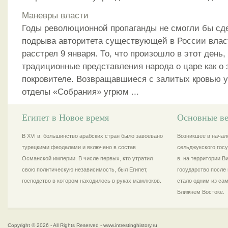
Маневры власти
Годы революционной пропаганды не смогли бы сде
подрыва авторитета существующей в России власт
расстрел 9 января. То, что произошло в этот день
традиционные представления народа о царе как о
покровителе. Возвращавшиеся с залитых кровью 
отделы «Собрания» угрюм ...
Египет в Новое время
Основные ве
В XVI в. большинство арабских стран было завоевано
Возникшее в начале
турецкими феодалами и включено в состав
сельджукского госу
Османской империи. В числе первых, кто утратил
в. на территории 
свою политическую независимость, был Египет,
государство после 
господство в котором находилось в руках мамлюков.
стало одним из са
Ближнем Востоке.
Copyright © 2026 - All Rights Reserved - www.intrestinghistory.ru