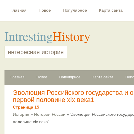
Главная
Новое
Популярное
Карта сайта
Intresting
History
интересная история
Главная
Новое
Популярное
Карта сайта
Поис
Эволюция Российского государства и 
первой половине xix века1
Страница 15
История
»
История России
» Эволюция Российского государс
половине xix века1