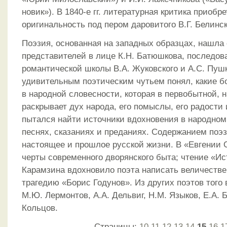
новик»). В 1840-е гг. литературная критика приобре
оригинальность под пером даровитого В.Г. Белинск
Поэзия, основанная на западных образцах, нашла
представителей в лице К.Н. Батюшкова, последов
романтической школы В.А. Жуковского и А.С. Пуш
удивительным поэтическим чутьем понял, какие б
в народной словесности, которая в первобытной,
раскрывает дух народа, его помыслы, его радости 
пытался найти источники вдохновения в народном 
песнях, сказаниях и преданиях. Содержанием по
настоящее и прошлое русской жизни. В «Евгении 
черты современного дворянского быта; чтение «Ис
Карамзина вдохновило поэта написать величеств
трагедию «Борис Годунов». Из других поэтов тог
М.Ю. Лермонтов, А.А. Дельвиг, Н.М. Языков, Е.А. 
Кольцов.
Страницы:
10
11
12
13
14
15
16
1