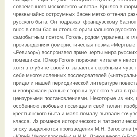
современного московского «света». Крылов в форм
чрезвычайно остроумных басен метко оттенял раз
русского быта. Он подражал французскому басноп
внес в свои басни столько оригинального русского
самобытным поэтом. Гоголь, родом украинец, в гл
произведениях (юмористическая поэма «Мертвые
«Ревизор») воспроизвел яркие черты мира русских
помещиков. Юмор Гоголя поражает читателя неис
хотя в глубине своей отзывается скорбными чувст
себе многочисленных последователей («натуральн
придали нашей периодической литературе повес
и изображали разные стороны русского быта в гр
цензурными постановлениями. Некоторые из них, 
особенною любовью посвящали свой талант изоб
крестьянского быта и мало-помалу вызвали сочув
класса. Из романов исторического и патриотическо
эпоху выделяются произведения М.Н. Загоскина (
«Юрий Милославский») и И.И. Лажечникова («Бас