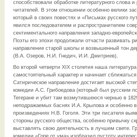
способствовали обработке литературного слова и
читателей. В этом отношении особенно велики зас
который в своих повестях и «Письмах русского п
явился последователем и распространителем сов
сентиментального направления западно-европейск
Поэты его эпохи продолжали отчасти развивать р
направление старой школы и возвышенный тон де
(В.А. Озеров, Н.И. Гнедич, И.И. Дмитриев).
Во второй четверти XIX столетия наша литература
самостоятельный характер и начинает сближаться
Сатирическое направление достигает высокой сте
комедии А.С. Грибоедова (который был русским п
Тегеране и убит там возмутившеюся чернью в 1829 
неподражаемых баснях И.А. Крылова и особенно 
произведениях Н.В. Гоголя. Эти три писателя вы
стороны русского общества, особенно привычку ск
выставлять свою деятельность в лучшем свете. Г
комедии «Горе от ума» изобразил пустоту интерес